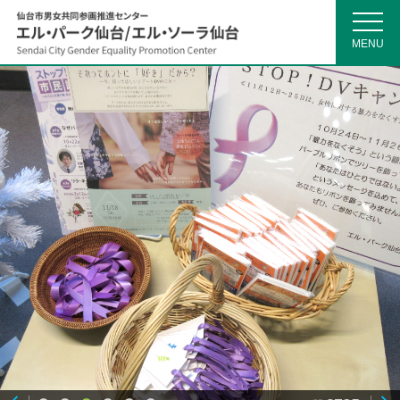
MENU
仙
台
市
男
女
共
同
参
画
推
進
セ
ン
タ
ー